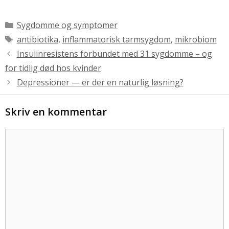
Kategorier
Sygdomme og symptomer
Tags
antibiotika
,
inflammatorisk tarmsygdom
,
mikrobiom
Insulinresistens forbundet med 31 sygdomme – og
for tidlig død hos kvinder
Depressioner — er der en naturlig løsning?
Skriv en kommentar
Kommentar