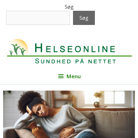
Hop
Søg
til
Søg
indhold
Menu