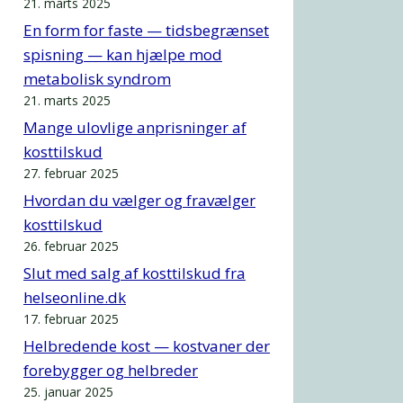
21. marts 2025
En form for faste — tidsbegrænset
spisning — kan hjælpe mod
metabolisk syndrom
21. marts 2025
Mange ulovlige anprisninger af
kosttilskud
27. februar 2025
Hvordan du vælger og fravælger
kosttilskud
26. februar 2025
Slut med salg af kosttilskud fra
helseonline.dk
17. februar 2025
Helbredende kost — kostvaner der
forebygger og helbreder
25. januar 2025