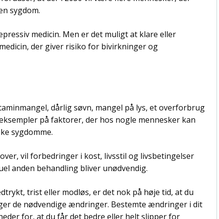
den sygdom.
epressiv medicin. Men er det muligt at klare eller
edicin, der giver risiko for bivirkninger og
taminmangel, dårlig søvn, mangel på lys, et overforbrug
 eksempler på faktorer, der hos nogle mennesker kan
iske sygdomme.
 over, vil forbedringer i kost, livsstil og livsbetingelser
tuel anden behandling bliver unødvendig.
trykt, trist eller modløs, er det nok på høje tid, at du
etager de nødvendige ændringer. Bestemte ændringer i dit
heder for, at du får det bedre eller helt slipper for