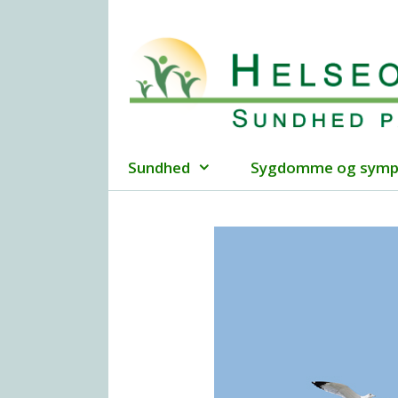
Hop
til
indhold
Sundhed
Sygdomme og sym