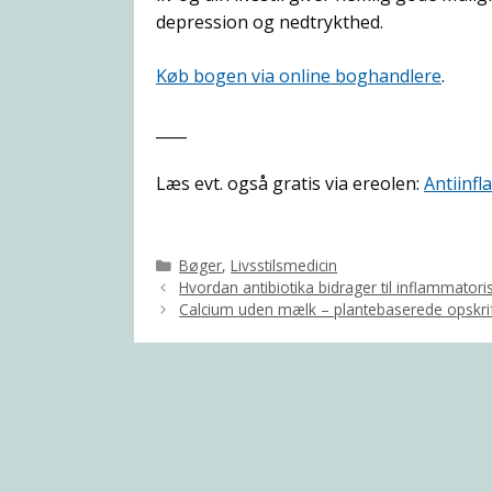
depression og nedtrykthed.
Køb bogen via online boghandlere
.
____
Læs evt. også gratis via ereolen:
Antiinfl
Kategorier
Bøger
,
Livsstilsmedicin
Hvordan antibiotika bidrager til inflammato
Calcium uden mælk – plantebaserede opskrif