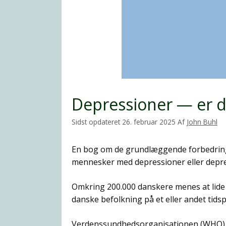
Depressioner — er de
26. februar 2025
Af
John Buhl
En bog om de grundlæggende forbedringer 
mennesker med depressioner eller depr
Omkring 200.000 danskere menes at lide a
danske befolkning på et eller andet tidsp
Verdenssundhedsorganisationen (WHO) for