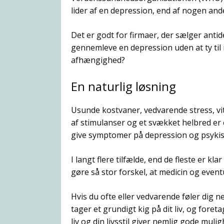
lider af en depression, end af nogen an
Det er godt for firmaer, der sælger antid
gennemleve en depression uden at ty til m
afhængighed?
En naturlig løsning
Usunde kostvaner, vedvarende stress, vi
af stimulanser og et svækket helbred er
give symptomer på depression og psyk
I langt flere tilfælde, end de fleste er klar
gøre så stor forskel, at medicin og even
Hvis du ofte eller vedvarende føler dig ned
tager et grundigt kig på dit liv, og for
liv og din livsstil giver nemlig gode mulig