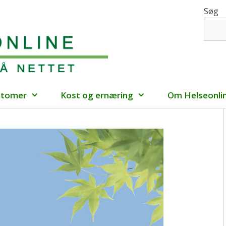
Søg
ptomer
Kost og ernæring
Om Helseonli