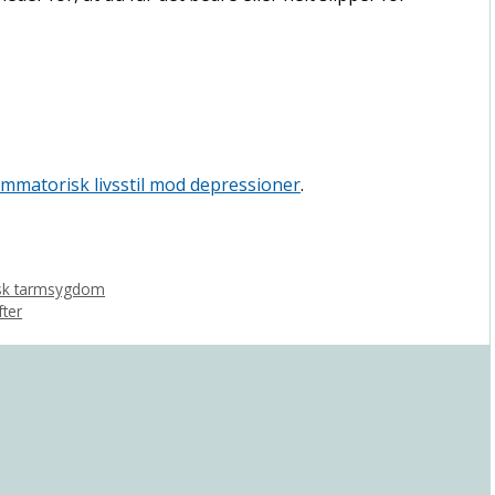
ammatorisk livsstil mod depressioner
.
risk tarmsygdom
ter