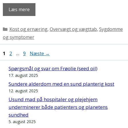
Læs mere
Kategorier
Kost og ernæring
,
Overvægt og vægttab
,
Sygdomme
og symptomer
Side
Side
Side
1
2
…
9
Næste
→
Spørgsmål og svar om Frøolie (seed oil)
17. august 2025
Sundere alderdom med en sund planterig kost
12. august 2025
Usund mad på hospitaler og plejehjem
underminerer både patienters og planetens
sundhed
5. august 2025