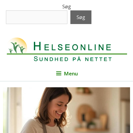
Hop
Søg
til
Søg
indhold
Menu