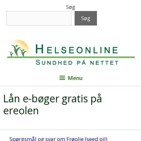
Hop
Søg
til
Søg
indhold
Menu
Lån e-bøger gratis på
ereolen
Spørgsmål og svar om Frøolie (seed oil)