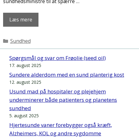
sundhedsministre til at spærre …
Læs mere
Kategorier
Sundhed
Spørgsmål og svar om Frøolie (seed oil)
17. august 2025
Sundere alderdom med en sund planterig kost
12. august 2025
Usund mad på hospitaler og plejehjem
underminerer både patienters og planetens
sundhed
5. august 2025
Hjertesunde vaner forebygger også kræft,
Alzheimers, KOL og andre sygdomme