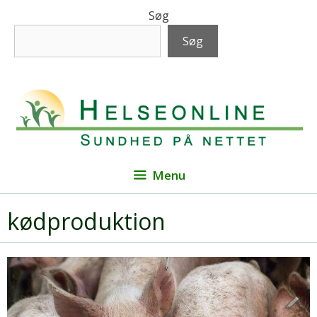
Hop
Søg
til
Søg
indhold
Menu
kødproduktion