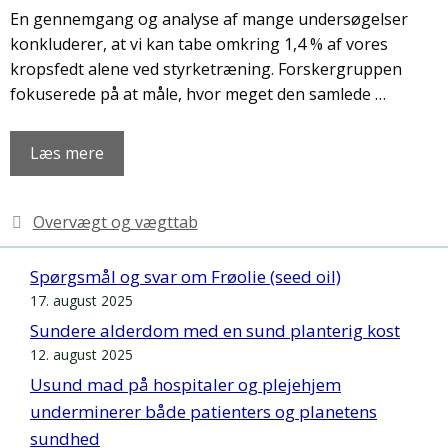
En gennemgang og analyse af mange undersøgelser
konkluderer, at vi kan tabe omkring 1,4 % af vores
kropsfedt alene ved styrketræning. Forskergruppen
fokuserede på at måle, hvor meget den samlede …
Læs mere
Kategorier
Overvægt og vægttab
Spørgsmål og svar om Frøolie (seed oil)
17. august 2025
Sundere alderdom med en sund planterig kost
12. august 2025
Usund mad på hospitaler og plejehjem
underminerer både patienters og planetens
sundhed