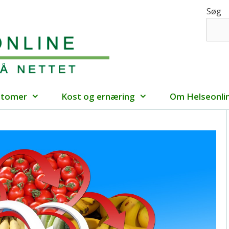
Søg
ptomer
Kost og ernæring
Om Helseonli