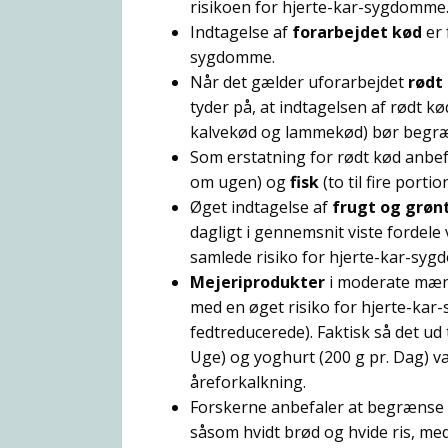
risikoen for hjerte-kar-sygdomme
Indtagelse af
forarbejdet kød
er 
sygdomme.
Når det gælder uforarbejdet
rødt
tyder på, at indtagelsen af rødt k
kalvekød og lammekød) bør begræn
Som erstatning for rødt kød anbe
om ugen) og
fisk
(to til fire port
Øget indtagelse af
frugt og grøn
dagligt i gennemsnit viste fordel
samlede risiko for hjerte-kar-sy
Mejeriprodukter
i moderate mæng
med en øget risiko for hjerte-kar
fedtreducerede). Faktisk så det ud 
Uge) og yoghurt (200 g pr. Dag) 
åreforkalkning.
Forskerne anbefaler at begrænse 
såsom hvidt brød og hvide ris, me