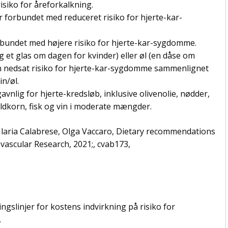
iko for åreforkalkning.
r forbundet med reduceret risiko for hjerte-kar-
bundet med højere risiko for hjerte-kar-sygdomme.
et glas om dagen for kvinder) eller øl (en dåse om
 nedsat risiko for hjerte-kar-sygdomme sammenlignet
n/øl.
avnlig for hjerte-kredsløb, inklusive olivenolie, nødder,
uldkorn, fisk og vin i moderate mængder.
, Ilaria Calabrese, Olga Vaccaro, Dietary recommendations
ovascular Research, 2021;, cvab173,
ngslinjer for kostens indvirkning på risiko for
.