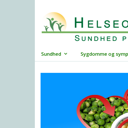
Hop
til
indhold
Sundhed
Sygdomme og sym