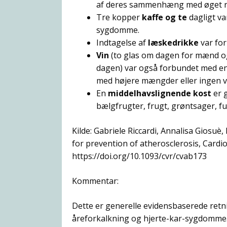
af deres sammenhæng med øget ris
Tre kopper
kaffe og te
dagligt va
sygdomme.
Indtagelse af
læskedrikke
var for
Vin
(to glas om dagen for mænd og 
dagen) var også forbundet med en
med højere mængder eller ingen vi
En
middelhavslignende kost
er g
bælgfrugter, frugt, grøntsager, f
Kilde: Gabriele Riccardi, Annalisa Giosuè
for prevention of atherosclerosis, Cardi
https://doi.org/10.1093/cvr/cvab173
Kommentar:
Dette er generelle evidensbaserede retni
åreforkalkning og hjerte-kar-sygdomme