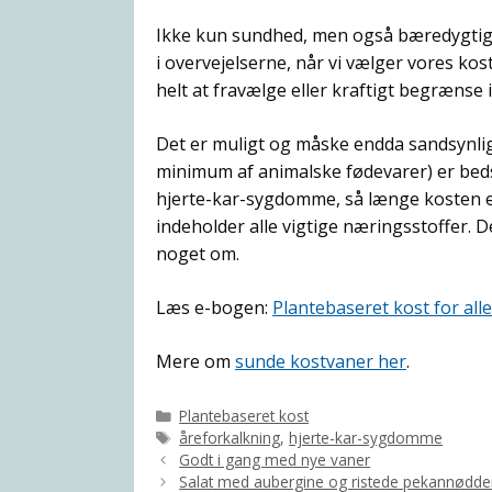
Ikke kun sundhed, men også bæredygtighe
i overvejelserne, når vi vælger vores k
helt at fravælge eller kraftigt begrænse
Det er muligt og måske endda sandsynligt
minimum af animalske fødevarer) er beds
hjerte-kar-sygdomme, så længe kosten er
indeholder alle vigtige næringsstoffer.
noget om.
Læs e-bogen:
Plantebaseret kost for alle
Mere om
sunde kostvaner her
.
Kategorier
Plantebaseret kost
Tags
åreforkalkning
,
hjerte-kar-sygdomme
Godt i gang med nye vaner
Salat med aubergine og ristede pekannødde