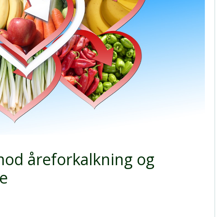
mod åreforkalkning og
e