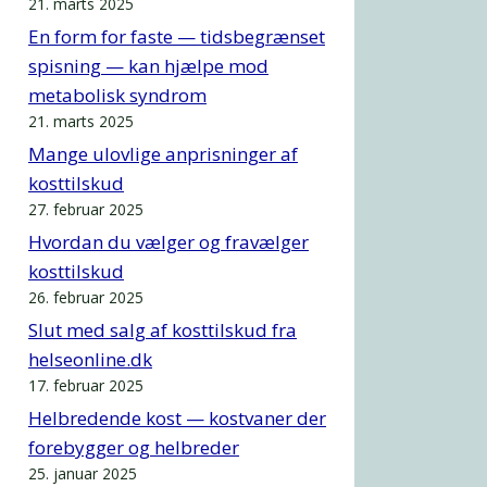
21. marts 2025
En form for faste — tidsbegrænset
spisning — kan hjælpe mod
metabolisk syndrom
21. marts 2025
Mange ulovlige anprisninger af
kosttilskud
27. februar 2025
Hvordan du vælger og fravælger
kosttilskud
26. februar 2025
Slut med salg af kosttilskud fra
helseonline.dk
17. februar 2025
Helbredende kost — kostvaner der
forebygger og helbreder
25. januar 2025