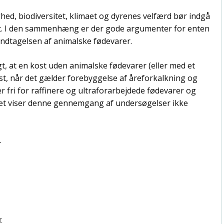
d, biodiversitet, klimaet og dyrenes velfærd bør indgå
ost. I den sammenhæng er der gode argumenter for enten
 indtagelsen af animalske fødevarer.
, at en kost uden animalske fødevarer (eller med et
t, når det gælder forebyggelse af åreforkalkning og
 fri for raffinere og ultraforarbejdede fødevarer og
 Det viser denne gennemgang af undersøgelser ikke
.
r