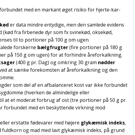
.
forbundet med en markant øget risiko for hjerte-kar-
 kød
er data mindre entydige, men den samlede evidens
ød (kød fra firbenede dyr som fx svinekød, oksekød,
ses til to portioner på 100 g om ugen.
falede forskerne
bælgfrugter
(fire portioner på 180 g
ioner på 150 g om ugen) for at forhindre åreforkalkning.
tsager
(400 g pr. Dag) og omkring 30 gram
nødder
e ved at sænke forekomsten af åreforkalkning og den
gdomme.
der som del af en afbalanceret kost var ikke forbundet
-sygdomme (hverken de almindelige eller
til at et moderat forbrug af ost (tre portioner på 50 g pr.
var forbundet med en beskyttende virkning mod
eller erstatte fødevarer med højere
glykæmisk indeks
,
d fuldkorn og mad med lavt glykæmisk indeks, på grund