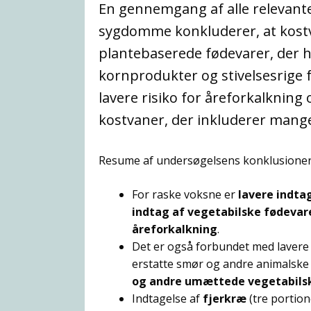
En gennemgang af alle relevant
sygdomme konkluderer, at kostv
plantebaserede fødevarer, der h
kornprodukter og stivelsesrige
lavere risiko for åreforkalkni
kostvaner, der inkluderer mang
Resume af undersøgelsens konklusioner
For raske voksne er
lavere indta
indtag af vegetabilske fødevar
åreforkalkning
.
Det er også forbundet med lavere 
erstatte smør og andre animalske
og andre umættede vegetabilsk
Indtagelse af
fjerkræ
(tre portion