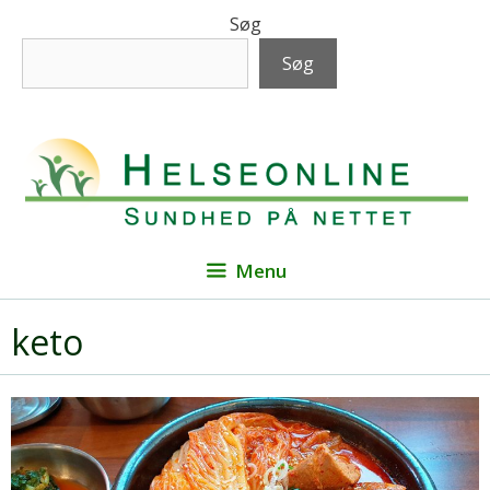
Hop
Søg
til
Søg
indhold
Menu
keto