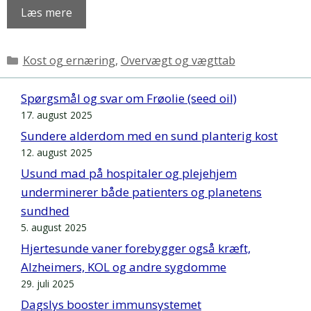
Læs mere
Kategorier
Kost og ernæring
,
Overvægt og vægttab
Spørgsmål og svar om Frøolie (seed oil)
17. august 2025
Sundere alderdom med en sund planterig kost
12. august 2025
Usund mad på hospitaler og plejehjem
underminerer både patienters og planetens
sundhed
5. august 2025
Hjertesunde vaner forebygger også kræft,
Alzheimers, KOL og andre sygdomme
29. juli 2025
Dagslys booster immunsystemet