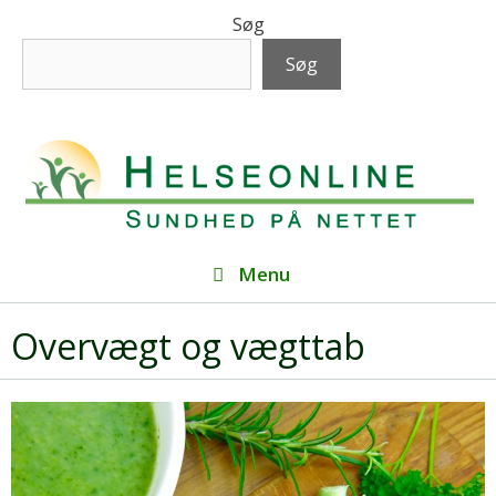
Hop
Søg
til
Søg
indhold
Menu
Overvægt og vægttab