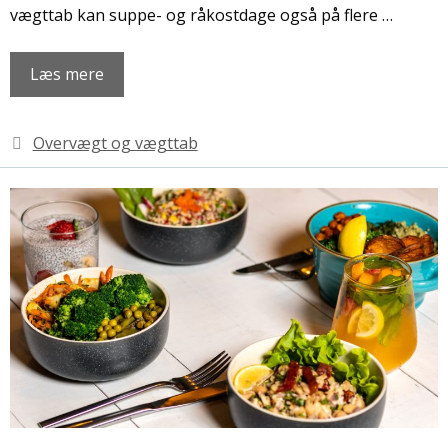
vægttab kan suppe- og råkostdage også på flere …
Læs mere
Kategorier
Overvægt og vægttab