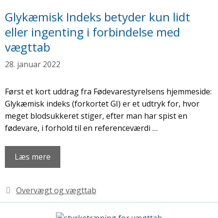
Glykæmisk Indeks betyder kun lidt
eller ingenting i forbindelse med
vægttab
28. januar 2022
Først et kort uddrag fra Fødevarestyrelsens hjemmeside:
Glykæmisk indeks (forkortet GI) er et udtryk for, hvor
meget blodsukkeret stiger, efter man har spist en
fødevare, i forhold til en referenceværdi …
Læs mere
Kategorier
Overvægt og vægttab