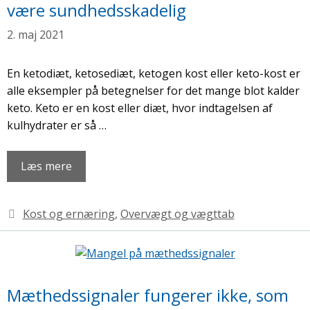
være sundhedsskadelig
2. maj 2021
En ketodiæt, ketosediæt, ketogen kost eller keto-kost er
alle eksempler på betegnelser for det mange blot kalder
keto. Keto er en kost eller diæt, hvor indtagelsen af
kulhydrater er så …
Læs mere
Kategorier
Kost og ernæring
,
Overvægt og vægttab
Mæthedssignaler fungerer ikke, som